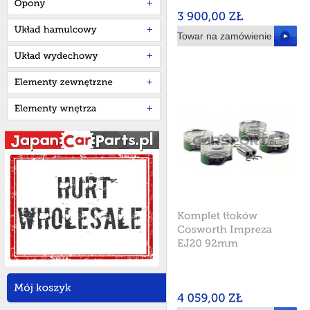
+
+
Towar na zamówienie
+
+
+