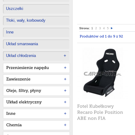
Uszczelki
Tłoki, wały, korbowody
Strona:
1
2
3
4
5
Inne
Układ smarowania
+
Układ chłodzenia
+
+
+
+
+
+