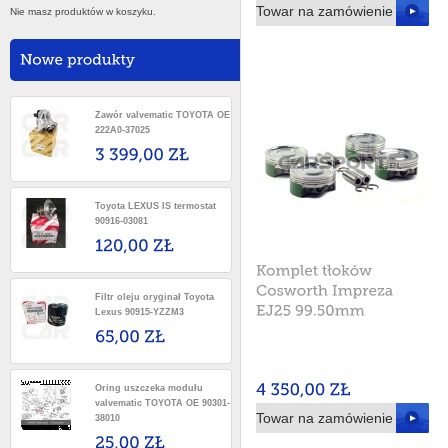
Towar na zamówienie
Nie masz produktów w koszyku.
Zawór valvematic TOYOTA OE
222A0-37025
Toyota LEXUS IS termostat
90916-03081
Filtr oleju oryginał Toyota
Lexus 90915-YZZM3
Oring uszczeka modułu
valvematic TOYOTA OE 90301-
Towar na zamówienie
38010